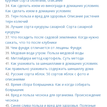
крупные сорта облепихи, описание
34.
Как сделать изюм из винограда в домашних условиях.
Как сделать изюм в домашних условиях:
35.
Терн польза и вред для здоровья. Описание растения
терн колючий
36.
Лучшие сорта кукурузы сахарной. Сорта сахарной
кукурузы
37.
Что посадить после садовой земляники. Когда нужно
сажать, что-то после клубники
38.
Чем фундук отличается от лещины. Фундук
39.
Медовая вода утром. Польза медовой воды
40.
Митлайдера метод картофель. Суть метода
41.
Как ухаживать за шиншиллами в домашних условиях.
Как правильно ухаживать содержать шиншиллу дома
42.
Русские сорта яблок. 50 сортов яблок с фото и
описаниями
43.
Время сбора боярышника. Как и когда собирать
боярышник
44.
Вред и польза чеснока для организма. Происхождение
чеснока
45.
Синяя слива польза и вред для здоровья. Полезные