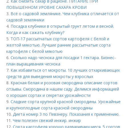
2.
Как снизить сахар в рационе. ПИТАНИЕ ПРИ
ПОВЫШЕННОМ УРОВНЕ САХАРА КРОВИ
3.
Всё о садовой землянике. Чем клубника отличается от
садовой земляники
4.
Посадка клубники в открытый грунт летом и весной.
Когда и как сажать клубнику?
5.
ТОП-17 рассыпчатых сортов картофеля с белой и
желтой мякотью. Лучшие ранние рассыпчатые сорта
картофеля с белой мякотью
6.
Сколько надо чеснока для посадки 1 гектара. Бизнес-
план выращивания чеснока
7.
Как избавиться от мокроты. 10 лучших отхаркивающих
средств для выведения мокроты у взрослых
8.
Красная белая и розовая смородина описание сортов
отзывы. Смородина в нашем саду. Делимся информацией
о хороших сортах и секретах урожайности
9.
Сладкие сорта крупной красной смородины. Урожайные
и крупноплодные сорта красной смородины
10.
Диета номер 3 по Певзнеру. Показания к применению.
11.
Чем полезен свежий инжир. инжир
12.
Сорта картофеля хорошо разваривающиеся. 5 сортов