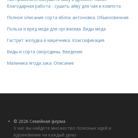
благодарная работа - сушить айву для чая и компота
Полное описание сорта яблок антоновка. Обыкновенная
Польза и вред меда для организма. Виды мёда
Гастрит желудка и кишечника. Классификация
Виды и сорта смородины. Введение
Малиника ягода зака. Описание
© 2026 Семейная ферма
У нас вы найдете множество полезных идей и
вдохновение на каждый день!