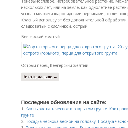
Теневыносливое, нетребовательное растение. Может
нескольких лет, или на земле, как однолетнее растен
усыпан мелкими шаровидными перчиками , отличающ
Красный используют без дополнительной обработки. 
сладковатый с кислинкой, острый.
Венгерский желтый
Острый перец Венгерский желтый
Читать дальше →
Последние обновления на сайте:
1.
Как вырастить чеснок в открытом грунте. Как пра
грунте
2.
Посадка чеснока весной на головку. Посадка чесно
3.
Польза и вред терновника. Ботаническое описание