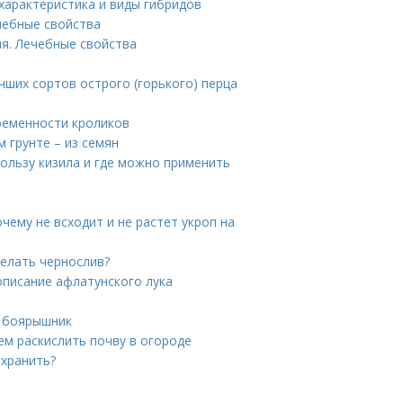
характеристика и виды гибридов
чебные свойства
я. Лечебные свойства
учших сортов острого (горького) перца
ременности кроликов
м грунте – из семян
пользу кизила и где можно применить
чему не всходит и не растет укроп на
делать чернослив?
описание афлатунского лука
ь боярышник
чем раскислить почву в огороде
 хранить?