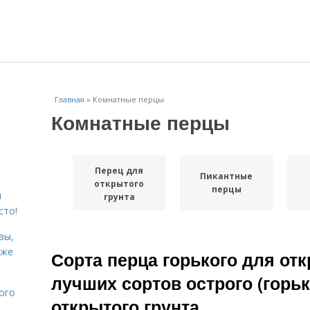
Главная
»
Комнатные перцы
Комнатные перцы
Перец для
Пикантные
открытого
перцы
я
грунта
сто!
вы,
кже
Сорта перца горького для отк
лучших сортов острого (горьк
ого
открытого грунта