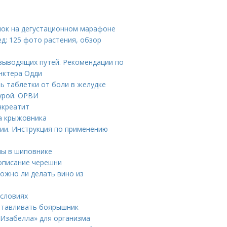
блок на дегустационном марафоне
ед: 125 фото растения, обзор
выводящих путей. Рекомендации по
нктера Одди
ь таблетки от боли в желудке
урой. ОРВИ
нкреатит
ва крыжовника
ии. Инструкция по применению
ны в шиповнике
описание черешни
ожно ли делать вино из
условиях
отавливать боярышник
«Изабелла» для организма