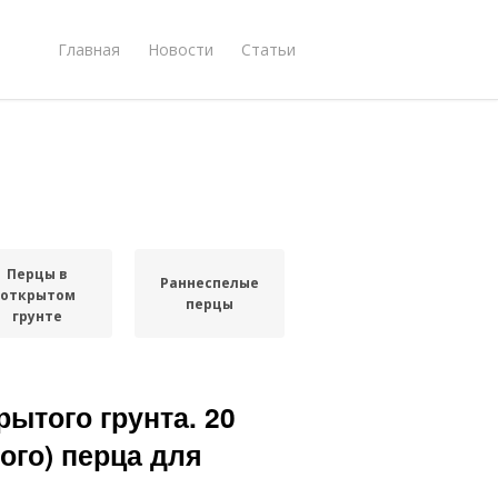
Главная
Новости
Статьи
Перцы в
Раннеспелые
открытом
перцы
грунте
рытого грунта. 20
ого) перца для