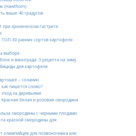
 (Hawthorn)
ть выше 40 градусов
1 при хроническом гастрите
а
. ТОП-30 ранних сортов картофеля
ры выбора
блок и винограда: 3 рецепта на зиму
рбициды для картофеля
картошке – соланин
: как пишется слово?
. Уход за деревьями
 Красная белая и розовая смородина
ольза смородины с черными плодами
рта красной смородины для
пт олимпийцев для позвоночника или