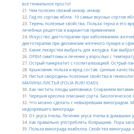
все гениальное просто!
21.
Чем полезен свежий инжир. инжир
22.
Гид по сортам яблок. 10 самых вкусных сортов я
23.
Терень полезные свойства. Польза терна и его вр
лечебных рецептов и вариантов применения
24.
Искусство диетотерапии при заболеваниях желче
диетотерапии при дискинезии жёлчного пузыря и сфи
25.
Какие лекарства выбрать для желудка. Как выбрат
26.
ОРВИ симптомы и лечение у взрослых с температ
27.
Острый панкреатит с госпитализацией. Острый па
28.
Крыжовник польза и вред состав. Ценные качест
29.
Листья смородины полезные свойства в гинеколог
МАЛИНЫ ЛИСТЬЯ (FOLIA RUBI IDAEI)
30.
Как чистить плоды шиповника. Сохраняем витами
31.
Черешня креолка описание сорта. Биологическое 
32.
Что можно сделать с невызревшим виноградом. М
недозревшего винограда
33.
От укуса пчелы. Лечение укуса пчелы в домашних 
34.
Как правильно употреблять боярышник. Пора заг
35.
Польза винограда изабелла. Свойства винограда 