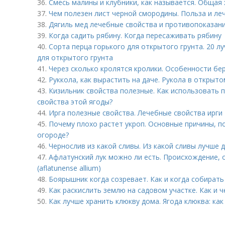
36.
Смесь малины и клубники, как называется. Общая 
37.
Чем полезен лист черной смородины. Польза и ле
38.
Дягиль мед лечебные свойства и противопоказани
39.
Когда садить рябину. Когда пересаживать рябину
40.
Сорта перца горького для открытого грунта. 20 л
для открытого грунта
41.
Через сколько кролятся кролики. Особенности бе
42.
Руккола, как вырастить на даче. Рукола в открыто
43.
Кизильник свойства полезные. Как использовать 
свойства этой ягоды?
44.
Ирга полезные свойства. Лечебные свойства ирги
45.
Почему плохо растет укроп. Основные причины, по
огороде?
46.
Чернослив из какой сливы. Из какой сливы лучше 
47.
Афлатунский лук можно ли есть. Происхождение, 
(aflatunense allium)
48.
Боярышник когда созревает. Как и когда собират
49.
Как раскислить землю на садовом участке. Как и 
50.
Как лучше хранить клюкву дома. Ягода клюква: как