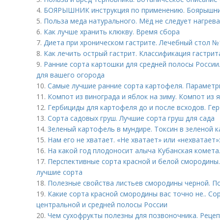
4.
БОЯРЫШНИК инструкция по применению. Боярышник
5.
Польза меда натурального. Мёд не следует нагрева
6.
Как лучше хранить клюкву. Время сбора
7.
Диета при хроническом гастрите. Лечебный стол №
8.
Как лечить острый гастрит. Классификация гастрит
9.
Ранние сорта картошки для средней полосы России
для вашего огорода
10.
Самые лучшие ранние сорта картофеля. Парамет
11.
Компот из винограда и яблок на зиму. Компот из я
12.
Гербициды для картофеля до и после всходов. Ге
13.
Сорта садовых груш. Лучшие сорта груш для сада
14.
Зеленый картофель в мундире. Токсин в зеленой 
15.
Нам его не хватает. «Не хватает» или «нехватает»
16.
На какой год плодоносит алыча Кубанская комета
17.
Перспективные сорта красной и белой смородины.
лучшие сорта
18.
Полезные свойства листьев смородины черной. П
19.
Какие сорта красной смородины вас точно не.. Со
центральной и средней полосы России
20.
Чем сухофрукты полезны для позвоночника. Реце