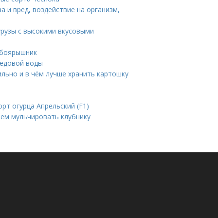
а и вред, воздействие на организм,
урузы с высокими вкусовыми
 боярышник
медовой воды
ильно и в чём лучше хранить картошку
орт огурца Апрельский (F1)
чем мульчировать клубнику