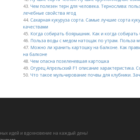
43.
Чем полезен терн для человека. Тернослива: польз
лечебные свойства ягод
44.
Сахарная кукуруза сорта. Самые лучшие сорта кук
качествами
45.
Когда собирать боярышник. Как и когда собирать
46.
Польза воды с медом натощак по утрам. Польза 
47.
Можно ли хранить картошку на балконе. Как прав
на балконе
48.
Чем опасна позеленевшая картошка
49.
Огурец Апрельский F1 описание характеристика. С
50.
Что такое мульчирование почвы для клубники. За
ных идей и вдохновение на каждый день!
лашение