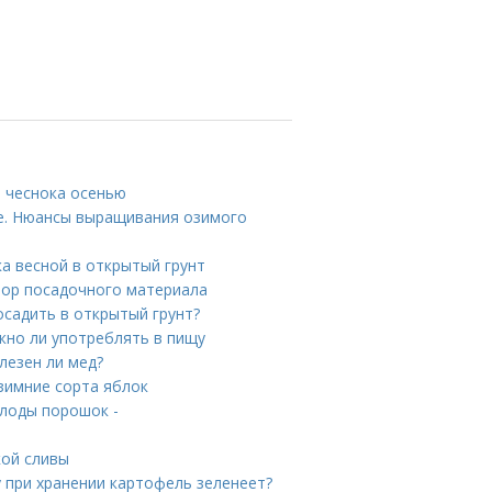
и чеснока осенью
те. Нюансы выращивания озимого
ка весной в открытый грунт
бор посадочного материала
осадить в открытый грунт?
жно ли употреблять в пищу
лезен ли мед?
 зимние сорта яблок
лоды порошок -
кой сливы
 при хранении картофель зеленеет?