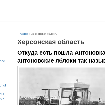
Главная
»
Херсонская область
Херсонская область
Откуда есть пошла Антоновка
антоновские яблоки так наз
ого
я
сто!
вы,
кже