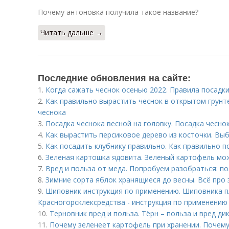
Почему антоновка получила такое название?
Читать дальше →
Последние обновления на сайте:
1.
Когда сажать чеснок осенью 2022. Правила посадк
2.
Как правильно вырастить чеснок в открытом грун
чеснока
3.
Посадка чеснока весной на головку. Посадка чесно
4.
Как вырастить персиковое дерево из косточки. Вы
5.
Как посадить клубнику правильно. Как правильно п
6.
Зеленая картошка ядовита. Зеленый картофель мо
7.
Вред и польза от меда. Попробуем разобраться: по
8.
Зимние сорта яблок хранящиеся до весны. Всё про
9.
Шиповник инструкция по применению. Шиповника п
Красногорсклексредства - инструкция по применению
10.
Терновник вред и польза. Тёрн – польза и вред ди
11.
Почему зеленеет картофель при хранении. Почему