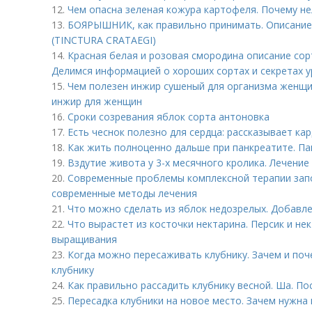
12.
Чем опасна зеленая кожура картофеля. Почему не
13.
БОЯРЫШНИК, как правильно принимать. Описан
(TINCTURA CRATAEGI)
14.
Красная белая и розовая смородина описание сор
Делимся информацией о хороших сортах и секретах 
15.
Чем полезен инжир сушеный для организма женщи
инжир для женщин
16.
Сроки созревания яблок сорта антоновка
17.
Есть чеснок полезно для сердца: рассказывает ка
18.
Как жить полноценно дальше при панкреатите. П
19.
Вздутие живота у 3-х месячного кролика. Лечение
20.
Современные проблемы комплексной терапии запо
современные методы лечения
21.
Что можно сделать из яблок недозрелых. Добавле
22.
Что вырастет из косточки нектарина. Персик и нек
выращивания
23.
Когда можно пересаживать клубнику. Зачем и по
клубнику
24.
Как правильно рассадить клубнику весной. Ша. По
25.
Пересадка клубники на новое место. Зачем нужна 