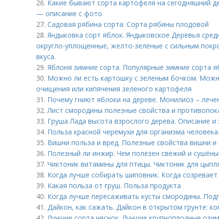
26.
Какие бывают сорта картофеля на сегодняшний д
— описание с фото
27.
Садовая рябина сорта. Сорта рябины плодовой
28.
Яндыковка сорт яблок. Яндыковское Деревья средн
округло-уплощенные, желто-зеленые с сильным покр
вкуса.
29.
Яблоня зимние сорта. Популярные зимние сорта я
30.
Можно ли есть картошку с зеленым бочком. Можн
очищения или кипячения зеленого картофеля
31.
Почему гниют яблоки на дереве. Монилиоз – лече
32.
Лист смородины полезные свойства и противопока
33.
Груша Лада высота взрослого дерева. Описание и
34.
Польза красной черемухи для организма человека
35.
Вишни польза и вред. Полезные свойства вишни и 
36.
Полезный ли инжир. Чем полезен свежий и сушён
37.
Чиктоник витамины для птицы. Чиктоник для цыпл
38.
Когда лучше собирать шиповник. Когда созревает
39.
Какая польза от груш. Польза продукта
40.
Когда лучше пересаживать кусты смородины. Под
41.
Дайкон, как сажать. Дайкон в открытом грунте: к
42.
Лучшие сорта чеснок. Лучшие крупноплодные озим