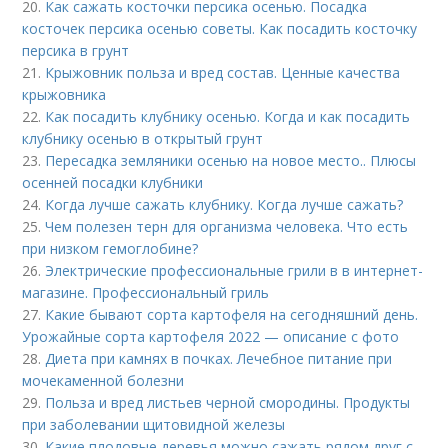
20.
Как сажать косточки персика осенью. Посадка
косточек персика осенью советы. Как посадить косточку
персика в грунт
21.
Крыжовник польза и вред состав. Ценные качества
крыжовника
22.
Как посадить клубнику осенью. Когда и как посадить
клубнику осенью в открытый грунт
23.
Пересадка земляники осенью на новое место.. Плюсы
осенней посадки клубники
24.
Когда лучше сажать клубнику. Когда лучше сажать?
25.
Чем полезен терн для организма человека. Что есть
при низком гемоглобине?
26.
Электрические профессиональные грили в в интернет-
магазине. Профессиональный гриль
27.
Какие бывают сорта картофеля на сегодняшний день.
Урожайные сорта картофеля 2022 — описание с фото
28.
Диета при камнях в почках. Лечебное питание при
мочекаменной болезни
29.
Польза и вред листьев черной смородины. Продукты
при заболевании щитовидной железы
30.
Какие плодовые деревья можно сажать рядом друг с