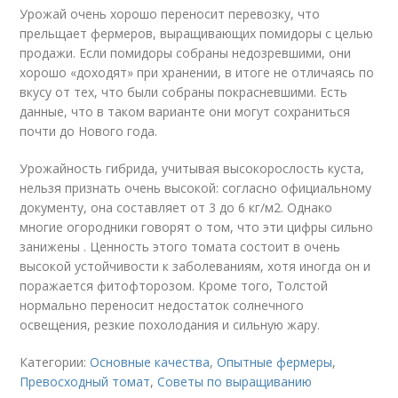
Урожай очень хорошо переносит перевозку, что
прельщает фермеров, выращивающих помидоры с целью
продажи. Если помидоры собраны недозревшими, они
хорошо «доходят» при хранении, в итоге не отличаясь по
вкусу от тех, что были собраны покрасневшими. Есть
данные, что в таком варианте они могут сохраниться
почти до Нового года.
Урожайность гибрида, учитывая высокорослость куста,
нельзя признать очень высокой: согласно официальному
документу, она составляет от 3 до 6 кг/м
2
. Однако
многие огородники говорят о том, что эти цифры сильно
занижены . Ценность этого томата состоит в очень
высокой устойчивости к заболеваниям, хотя иногда он и
поражается фитофторозом. Кроме того, Толстой
нормально переносит недостаток солнечного
освещения, резкие похолодания и сильную жару.
Категории:
Основные качества
,
Опытные фермеры
,
Превосходный томат
,
Советы по выращиванию