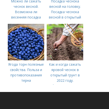
Можно ли сажать
Посадка чеснока
чеснок весной.
весной на головку.
Возможна ли
Посадка чеснока
весенняя посадка
весной в открытый
чеснока — когда
грунт
лучше делать
Ягода торн полезные
Как и когда сажать
свойства. Польза и
яровой чеснок в
противопоказания
открытый грунт в
терна
2022 году.
Добавление статьи в
новую подборку