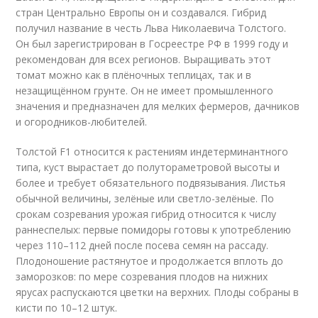
стран Центрально Европы он и создавался. Гибрид
получил название в честь Льва Николаевича Толстого.
Он был зарегистрирован в Госреестре РФ в 1999 году и
рекомендован для всех регионов. Выращивать этот
томат можно как в плёночных теплицах, так и в
незащищённом грунте. Он не имеет промышленного
значения и предназначен для мелких фермеров, дачников
и огородников-любителей.
Толстой F1 относится к растениям индетерминантного
типа, куст вырастает до полутораметровой высоты и
более и требует обязательного подвязывания. Листья
обычной величины, зелёные или светло-зелёные. По
срокам созревания урожая гибрид относится к числу
раннеспелых: первые помидоры готовы к употреблению
через 110–112 дней после посева семян на рассаду.
Плодоношение растянутое и продолжается вплоть до
заморозков: по мере созревания плодов на нижних
ярусах распускаются цветки на верхних. Плоды собраны в
кисти по 10–12 штук.