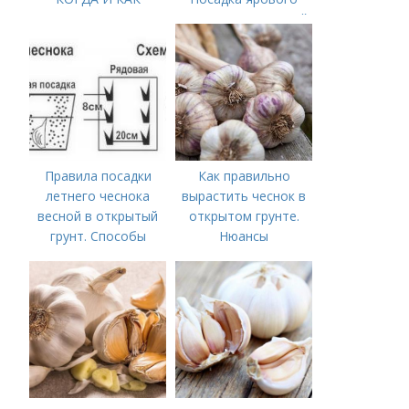
ПРАВИЛЬНО
чеснока в открытый
ПОСАДИТЬ ОЗИМЫЙ
грунт
ЧЕСНОК
Правила посадки
Как правильно
летнего чеснока
вырастить чеснок в
весной в открытый
открытом грунте.
грунт. Способы
Нюансы
посадки чеснока
выращивания
озимого чеснока