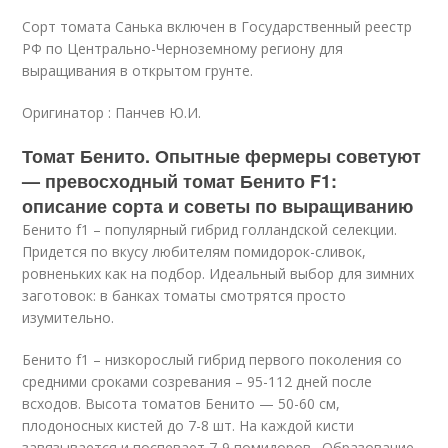
Сорт томата Санька включен в Государственный реестр
РФ по Центрально-Черноземному региону для
выращивания в открытом грунте.
Оригинатор : Панчев Ю.И.
Томат Бенито. Опытные фермеры советуют
— превосходный томат Бенито F1:
описание сорта и советы по выращиванию
Бенито f1 – популярный гибрид голландской селекции.
Придется по вкусу любителям помидорок-сливок,
ровненьких как на подбор. Идеальный выбор для зимних
заготовок: в банках томаты смотрятся просто
изумительно.
Бенито f1 – низкорослый гибрид первого поколения со
средними сроками созревания – 95-112 дней после
всходов. Высота томатов Бенито — 50-60 см,
плодоносных кистей до 7-8 шт. На каждой кисти
завязывается и поспевает 7-9 помидоров. Образование