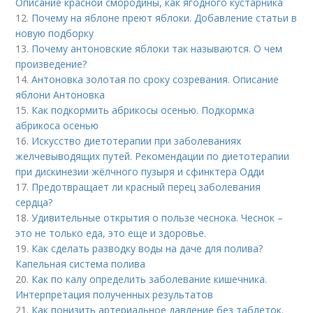
Описание красной смородины, как ягодного кустарника
12.
Почему на яблоне преют яблоки. Добавление статьи в
новую подборку
13.
Почему антоновские яблоки так называются. О чем
произведение?
14.
Антоновка золотая по сроку созревания. Описание
яблони Антоновка
15.
Как подкормить абрикосы осенью. Подкормка
абрикоса осенью
16.
Искусство диетотерапии при заболеваниях
желчевыводящих путей. Рекомендации по диетотерапии
при дискинезии жёлчного пузыря и сфинктера Одди
17.
Предотвращает ли красный перец заболевания
сердца?
18.
Удивительные открытия о пользе чеснока. Чеснок –
это не только еда, это еще и здоровье.
19.
Как сделать разводку воды на даче для полива?
Капельная система полива
20.
Как по калу определить заболевание кишечника.
Интерпретация полученных результатов
21.
Как понизить артериальное давление без таблеток.