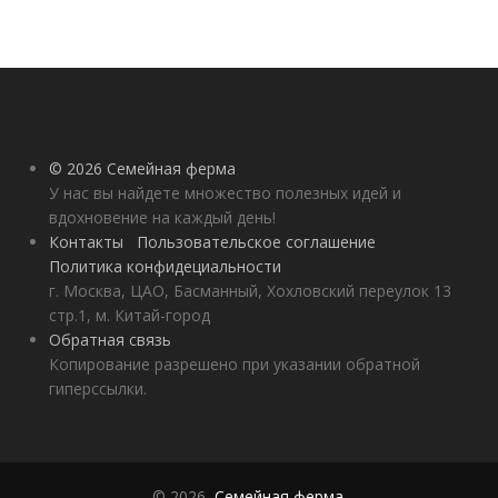
© 2026 Семейная ферма
У нас вы найдете множество полезных идей и
вдохновение на каждый день!
Контакты
Пользовательское соглашение
Политика конфидециальности
г. Москва, ЦАО, Басманный, Хохловский переулок 13
стр.1, м. Китай-город
Обратная связь
Копирование разрешено при указании обратной
гиперссылки.
© 2026,
Семейная ферма
.