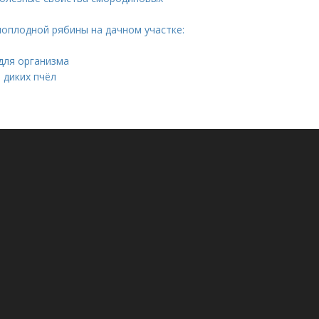
ноплодной рябины на дачном участке:
для организма
 диких пчёл