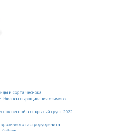
иды и сорта чеснока
те. Нюансы выращивания озимого
еснок весной в открытый грунт 2022
 эрозивного гастродуоденита
я Сибири