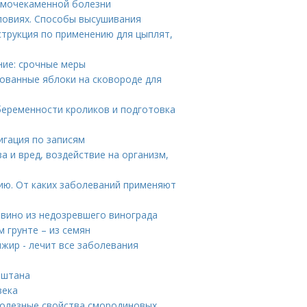
и мочекаменной болезни
ловиях. Способы высушивания
струкция по применению для цыплят,
ние: срочные меры
ованные яблоки на сковороде для
беременности кроликов и подготовка
игация по записям
а и вред, воздействие на организм,
ию. От каких заболеваний применяют
 вино из недозревшего винограда
м грунте – из семян
жир - лечит все заболевания
аштана
века
полезные свойства смородиновых