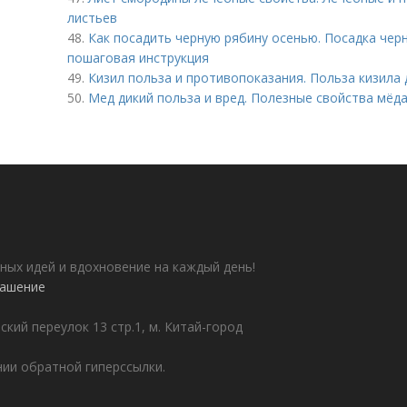
листьев
48.
Как посадить черную рябину осенью. Посадка чер
пошаговая инструкция
49.
Кизил польза и противопоказания. Польза кизила 
50.
Мед дикий польза и вред. Полезные свойства мёда
ных идей и вдохновение на каждый день!
лашение
ский переулок 13 стр.1, м. Китай-город
ии обратной гиперссылки.