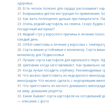
здоровье.
20.
Есть чеснок полезно для сердца: рассказывает ка
21.
Боярышника цветки инструкция по применению. Б
22.
Как жить полноценно дальше при панкреатите. П
23.
Очень редкий картофель на семена. Скоро будем с
посадочный материал?
24.
Жидкий стул у взрослого причины и лечение поно
каждый день
25.
ОРВИ симптомы и лечение у взрослых с температ
26.
Сорта вишни устойчивые к монилиозу. Сорта вишн
монилиозу для Подмосковья
27.
Лучшие сорта картофеля для идеального пюре. И
28.
Шиповник когда заготавливают. Как правильно за
29.
Когда лучше посадить клубнику. Рекомендуемые с
30.
Что можно приготовить из недозрелого винограда
виноградом. Что можно сделать с недозревшим вино
31.
Что приготовить из кислого домашнего винограда
на зиму: домашние рецепты
32.
Какие бывают сорта картофеля на сегодняшний д
— описание с фото