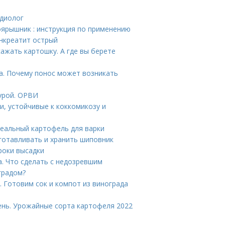
рдиолог
оярышник : инструкция по применению
анкреатит острый
ажать картошку. А где вы берете
са. Почему понос может возникать
урой. ОРВИ
и, устойчивые к коккомикозу и
деальный картофель для варки
готавливать и хранить шиповник
роки высадки
. Что сделать с недозревшим
градом?
. Готовим сок и компот из винограда
ень. Урожайные сорта картофеля 2022