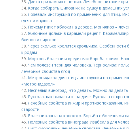
33.
Диета при камнях в почках. Лечебное питание пр
34.
Когда собирать шиповник на сушку в домашних ус
35.
Лозеваль инструкция по применению для птиц. Ин
гусят и индюшат
36.
Почему гниют яблоки на дереве. Монилиоз – лече
37.
Яблочные дольки в карамели рецепт. Карамелизир
блинов и пирогов
38.
Через сколько кролится крольчиха. Особенности 
к родам
39.
Морковь болезни и вредители борьба с ними. Нав
40.
Чем полезен терн для человека. Тернослива: польз
лечебные свойства ягод
41.
Метронидазол для птицы инструкция по применен
«Метронидазол»
42.
Неспелый виноград, что делать. Можно ли делать
43.
Руккола, как вырастить на даче. Рукола в открыто
44.
Лечебные свойства инжир и противопоказания. Ин
старости
45.
Болезни каштана конского. Борьба с болезнями к
46.
Полезные свойства винограда Изабелла для чело
47.
Лист смородины лечебные свойства. Лечебные и 