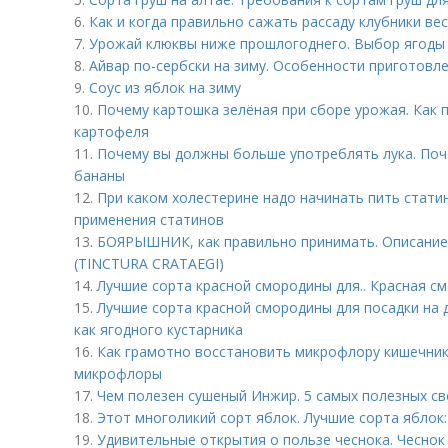
6.
Как и когда правильно сажать рассаду клубники ве
7.
Урожай клюквы ниже прошлогоднего. Выбор ягоды 
8.
Айвар по-сербски на зиму. Особенности приготовл
9.
Соус из яблок на зиму
10.
Почему картошка зелёная при сборе урожая. Как 
картофеля
11.
Почему вы должны больше употреблять лука. Поче
бананы
12.
При каком холестерине надо начинать пить стати
применения статинов
13.
БОЯРЫШНИК, как правильно принимать. Описан
(TINCTURA CRATAEGI)
14.
Лучшие сорта красной смородины для.. Красная с
15.
Лучшие сорта красной смородины для посадки на 
как ягодного кустарника
16.
Как грамотно восстановить микрофлору кишечник
микрофлоры
17.
Чем полезен сушеный Инжир. 5 самых полезных с
18.
Этот многоликий сорт яблок. Лучшие сорта яблок:
19.
Удивительные открытия о пользе чеснока. Чеснок 