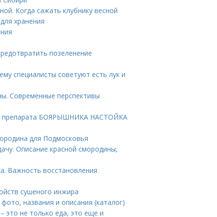
сной. Когда сажать клубнику весной
для хранения
ения
предотвратить позеленение
му специалисты советуют есть лук и
ны. Современные перспективы
ие препарата БОЯРЫШНИКА НАСТОЙКА
мородина для Подмосковья
дачу. Описание красной смородины,
а. Важность восстановления
войств сушеного инжира
 фото, названия и описания (каталог)
– это не только еда, это еще и