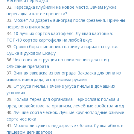
Весенняя пересадка
32.
Пересадка клубники на новое место. Зачем нужна
пересадка и как ее провести?
33.
Может ли дозреть виноград после срезания. Причины
незрелого винограда
34.
10 лучших сортов картофеля. Лучшая картошка:
ТОП-10 сортов картофеля на любой вкус
35.
Сроки сбора шиповника на зиму и варианты сушки.
Сушка в духовом шкафу
36.
Чиктоник инструкция по применению для птиц.
Описание препарата
37.
Винная закваска из винограда. Закваска для вина из
изюма, винограда, ягод своими руками
38.
От укуса пчелы. Лечение укуса пчелы в домашних
условиях
39.
Польза терна для организма. Тернослива: польза и
вред, воздействие на организм, лечебные свойства ягод
40.
Лучшие сорта чеснок. Лучшие крупноплодные озимые
сорта чеснока
41.
Можно ли сушить недозрелые яблоки. Сушка яблок в
пищевом дегидраторе