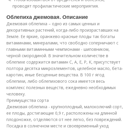
проводят профилактические мероприятия.
Облепиха джемовая. Описание
Джемовая облепиха – одно из самых ценных и
декоративных растений, когда-либо произраставших на
Земле. Ее яркие, оранжево-красные плоды так богаты
витаминами, минералами, что свободно соперничают с
главными витаминными чемпионами - шиповником,
черной смородиной. В значительном количестве в
облепихе содержится витамин С, А, Е, Р, К, присутствует
полтора десятка микроэлементов, целебное масло, бета-
каротин, иные бесценные вещества. В 100 г ягод
облепихи, либо облепихового сока имеется весь
комплекс полезных веществ, ежедневно необходимых
человеку.
Преимущества сорта
Джемовая облепиха - крупноплодный, малоколючий сорт,
ее плоды, достигающие 0,9 г, расположены на длинной
плодоножке, отделяются от нее легко, без повреждений.
Посадка в солнечном месте и своевременный уход