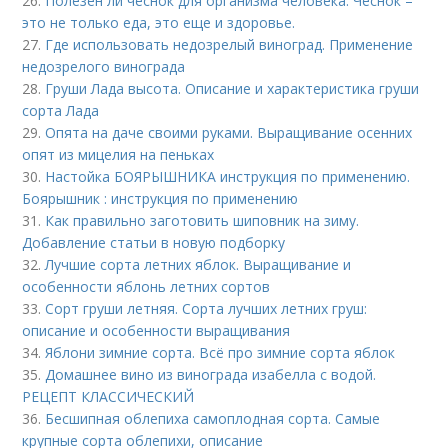
26.
Полезен ли чеснок для организма человека. Чеснок –
это не только еда, это еще и здоровье.
27.
Где использовать недозрелый виноград. Применение
недозрелого винограда
28.
Груши Лада высота. Описание и характеристика груши
сорта Лада
29.
Опята на даче своими руками. Выращивание осенних
опят из мицелия на пеньках
30.
Настойка БОЯРЫШНИКА инструкция по применению.
Боярышник : инструкция по применению
31.
Как правильно заготовить шиповник на зиму.
Добавление статьи в новую подборку
32.
Лучшие сорта летних яблок. Выращивание и
особенности яблонь летних сортов
33.
Сорт груши летняя. Сорта лучших летних груш:
описание и особенности выращивания
34.
Яблони зимние сорта. Всё про зимние сорта яблок
35.
Домашнее вино из винограда изабелла с водой.
РЕЦЕПТ КЛАССИЧЕСКИЙ
36.
Бесшипная облепиха самоплодная сорта. Самые
крупные сорта облепихи, описание