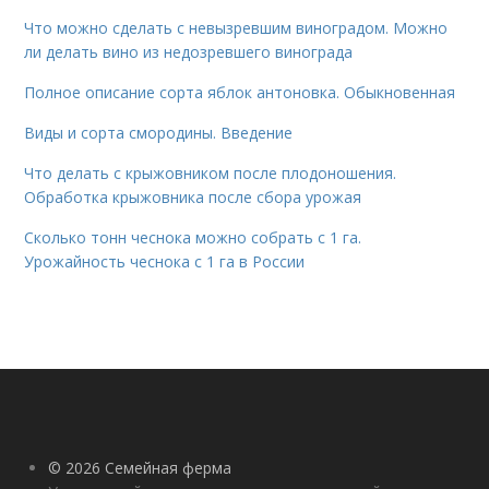
Что можно сделать с невызревшим виноградом. Можно
ли делать вино из недозревшего винограда
Полное описание сорта яблок антоновка. Обыкновенная
Виды и сорта смородины. Введение
Что делать с крыжовником после плодоношения.
Обработка крыжовника после сбора урожая
Сколько тонн чеснока можно собрать с 1 га.
Урожайность чеснока с 1 га в России
© 2026 Семейная ферма