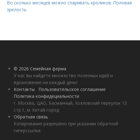
Во сколько месяцев можно спаривать кроликов. Половая
зрелость
© 2026 Семейная ферма
У нас вы найдете множество полезных идей и
вдохновение на каждый день!
Контакты
Пользовательское соглашение
Политика конфидециальности
г. Москва, ЦАО, Басманный, Хохловский переулок 13
стр.1, м. Китай-город
Обратная связь
Копирование разрешено при указании обратной
гиперссылки.