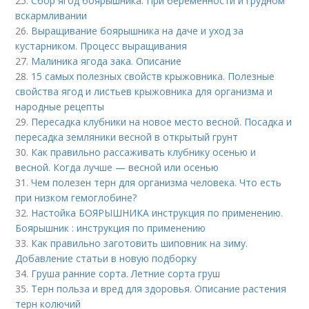
25.
Сбор ягод боярышника. При беременности и грудном
вскармливании
26.
Выращивание боярышника на даче и уход за
кустарником. Процесс выращивания
27.
Малиника ягода зака. Описание
28.
15 самых полезных свойств крыжовника. Полезные
свойства ягод и листьев крыжовника для организма и
народные рецепты
29.
Пересадка клубники на новое место весной. Посадка и
пересадка земляники весной в открытый грунт
30.
Как правильно рассаживать клубнику осенью и
весной. Когда лучше — весной или осенью
31.
Чем полезен терн для организма человека. Что есть
при низком гемоглобине?
32.
Настойка БОЯРЫШНИКА инструкция по применению.
Боярышник : инструкция по применению
33.
Как правильно заготовить шиповник на зиму.
Добавление статьи в новую подборку
34.
Груша ранние сорта. Летние сорта груш
35.
Терн польза и вред для здоровья. Описание растения
терн колючий