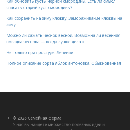
Как обновить кусты черной смородины. Есть ли смысл
спасать старый куст смородины?
Как сохранить на зиму клюкву. Замораживание клюквы на
зиму
Можно ли сажать чеснок весной. Возможна ли весенняя
посадка чеснока — когда лучше делать
Не только при простуде. Лечение
Полное описание сорта яблок антоновка. Обыкновенная
© 2026 Семейная ферма
У нас вы найдете множество полезных идей и