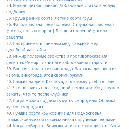
34.
Яблоня летняя ранняя. Добавление статьи в новую
подборку
35.
Груша ранние сорта. Летние сорта груш
36.
Фасоль зеленая чем полезна. Стручковая, зеленая
фасоль, польза и вред | Блюдо из зеленой фасоли
рецепты
37.
Как принимать таежный мед. Таежный мед —
целебный дар тайги
38.
Инжир полезные свойства и противопоказания
рецепты. Инжир - лечит все заболевания старости
39.
Винная закваска из винограда. Закваска для вина из
изюма, винограда, ягод своими руками
40.
Клюква на даче. Как посадить клюкву у себя в саду
41.
Что посадить после садовой земляники. Когда нужно
сажать, что-то после клубники
42.
Когда можно подрезать кусты смородины. Обрезка
кустов смородины
43.
Лучшие сорта крыжовника для Подмосковья.
Подмосковные сорта крыжовника с крупными плодами
44.
Когда собирают боярышник и что с ним делать. Как и