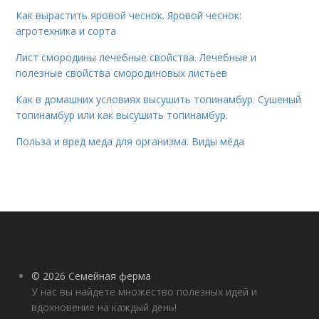
Как вырастить яровой чеснок. Яровой чеснок:
агротехника и сорта
Лист смородины лечебные свойства. Лечебные и
полезные свойства смородиновых листьев
Как в домашних условиях высушить топинамбур. Сушеный
топинамбур или как высушить топинамбур.
Польза и вред меда для организма. Виды мёда
© 2026 Семейная ферма
У нас вы найдете множество полезных идей и
вдохновение на каждый день!