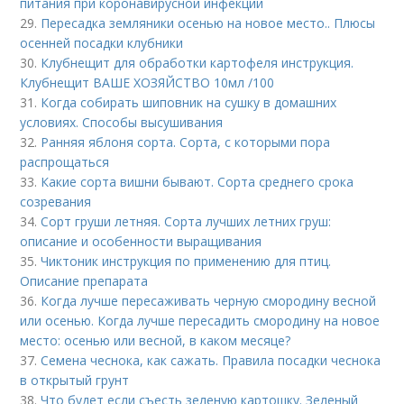
питания при коронавирусной инфекции
29.
Пересадка земляники осенью на новое место.. Плюсы
осенней посадки клубники
30.
Клубнещит для обработки картофеля инструкция.
Клубнещит ВАШЕ ХОЗЯЙСТВО 10мл /100
31.
Когда собирать шиповник на сушку в домашних
условиях. Способы высушивания
32.
Ранняя яблоня сорта. Сорта, с которыми пора
распрощаться
33.
Какие сорта вишни бывают. Сорта среднего срока
созревания
34.
Сорт груши летняя. Сорта лучших летних груш:
описание и особенности выращивания
35.
Чиктоник инструкция по применению для птиц.
Описание препарата
36.
Когда лучше пересаживать черную смородину весной
или осенью. Когда лучше пересадить смородину на новое
место: осенью или весной, в каком месяце?
37.
Семена чеснока, как сажать. Правила посадки чеснока
в открытый грунт
38.
Что будет если съесть зеленую картошку. Зеленый