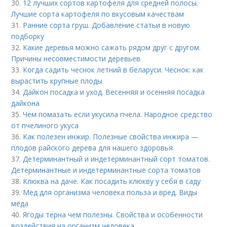
30.
12 лучших сортов картофеля для средней полосы.
Лучшие сорта картофеля по вкусовым качествам
31.
Ранние сорта груш. Добавление статьи в новую
подборку
32.
Какие деревья можно сажать рядом друг с другом.
Причины несовместимости деревьев
33.
Когда садить чеснок летний в беларуси. Чеснок: как
вырастить крупные плоды
34.
Дайкон посадка и уход. Весенняя и осенняя посадка
дайкона
35.
Чем помазать если укусила пчела. Народное средство
от пчелиного укуса
36.
Как полезен инжир. Полезные свойства инжира —
плодов райского дерева для нашего здоровья
37.
Детерминантный и индетерминантный сорт томатов.
Детерминантные и индетерминантные сорта томатов
38.
Клюква на даче. Как посадить клюкву у себя в саду
39.
Мед для организма человека польза и вред. Виды
мёда
40.
Ягоды терна чем полезны. Свойства и особенности
воздействия на организм человека