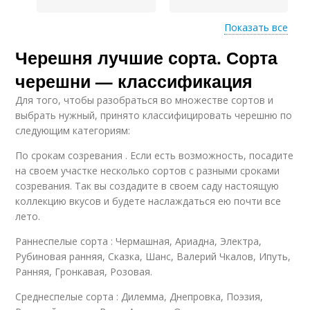
Показать все
Черешня лучшие сорта. Сорта
Черешни по цвету
Черешни по вкусу
черешни — классификация
Для того, чтобы разобраться во множестве сортов и
выбрать нужный, принято классифицировать черешню по
Черешни по
следующим категориям:
Черешни с фото
структуре
По срокам созревания . Если есть возможность, посадите
на своем участке несколько сортов с разными сроками
созревания. Так вы создадите в своем саду настоящую
коллекцию вкусов и будете наслаждаться ею почти все
лето.
Раннеспелые сорта : Чермашная, Ариадна, Электра,
Рубиновая ранняя, Сказка, Шанс, Валерий Чкалов, Ипуть,
Ранняя, Гронкавая, Розовая.
Среднеспелые сорта : Дилемма, Днепровка, Поэзия,