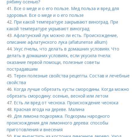
рябину осенью?
41.
Все о меде и о его пользе. Мед польза и вред для
здоровья. Все о меде и о его пользе
42.
При какой температуре закрывают виноград. При
какой температуре укрывают виноград
43.
Афлатунский лук можно ли есть. Происхождение,
описание афлатунского лука (aflatunense allium)
44.
Укус пчелы, что делать в домашних условиях. Что
делать в домашних условиях, если укусила пчела:
оказание первой помощи, полезные советы
пострадавшим
45.
Терен полезные свойства рецепты. Состав и лечебные
свойства
46.
Когда лучше обрезать кусты смородины. Когда можно
обрезать смородину: осенью, весной или летом
47.
Есть ли вред от чеснока. Происхождение чеснока
48.
Красная ягода на дереве. Малина
49.
Для лимона подкормка. Подкормы народного
происхождения для лимонного дерева: способы
приготовления и внесения
50.
Как вырастить из косточки лимонное дерево. Уход