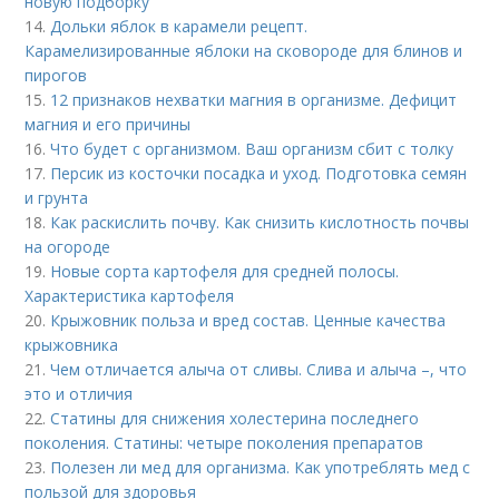
новую подборку
14.
Дольки яблок в карамели рецепт.
Карамелизированные яблоки на сковороде для блинов и
пирогов
15.
12 признаков нехватки магния в организме. Дефицит
магния и его причины
16.
Что будет с организмом. Ваш организм сбит с толку
17.
Персик из косточки посадка и уход. Подготовка семян
и грунта
18.
Как раскислить почву. Как снизить кислотность почвы
на огороде
19.
Новые сорта картофеля для средней полосы.
Характеристика картофеля
20.
Крыжовник польза и вред состав. Ценные качества
крыжовника
21.
Чем отличается алыча от сливы. Слива и алыча –, что
это и отличия
22.
Статины для снижения холестерина последнего
поколения. Статины: четыре поколения препаратов
23.
Полезен ли мед для организма. Как употреблять мед с
пользой для здоровья