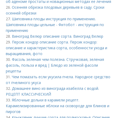
об аденоме простаты и новационных методах ее лечения
26.
Осенняя обрезка плодовых деревьев в саду. Сроки
осенней обрезки
27.
Шиповника плоды инструкция по применению.
Шиповника плоды цельные - Фитобот - инструкция по
применению
28.
Виноград Велюр описание сорта. Виноград Велюр
29.
Персик кондор описание сорта. Персик кондор:
описание и характеристика сорта, особенности ухода и
выращивания, фото
30.
Фасоль зеленая чем полезна. Стручковая, зеленая
фасоль, польза и вред | Блюдо из зеленой фасоли
рецепты
31.
Чем помазать если укусила пчела. Народное средство
от пчелиного укуса
32.
Домашнее вино из винограда изабелла с водой.
РЕЦЕПТ КЛАССИЧЕСКИЙ
33.
Яблочные дольки в карамели рецепт.
Карамелизированные яблоки на сковороде для блинов и
пирогов
34.
Крыжовник лучшие сорта для подмосковья. Описание